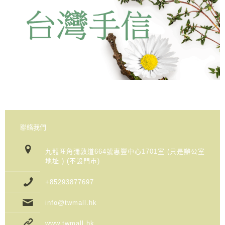
聯絡我們
九龍旺角彌敦道664號惠豐中心1701室 (只是辦公室
地址 ) (不設門市)
+85293877697
info@twmall.hk
www.twmall.hk