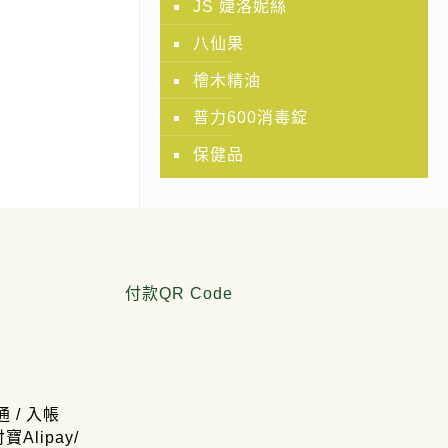
JS 婕洛妮絲
八仙果
檜木精油
普力600消毒錠
保健品
付款QR Code
通 / 入帳
寶Alipay/