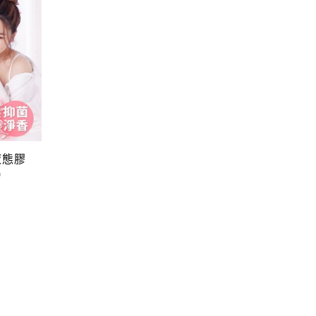
液態膠
)