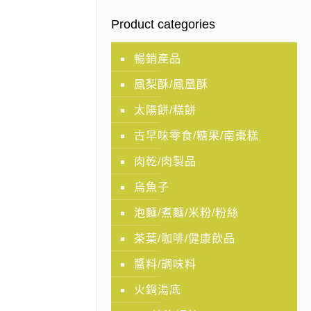
Product categories
暢銷產品
鳳梨酥/鳳凰酥
太陽餅/糕餅
古早味零食/糖果/南棗糕
肉乾/肉製品
烏魚子
泡麵/煮麵/米粉/粉絲
茶葉/咖啡/健康飲品
醬料/調味料
火鍋湯底