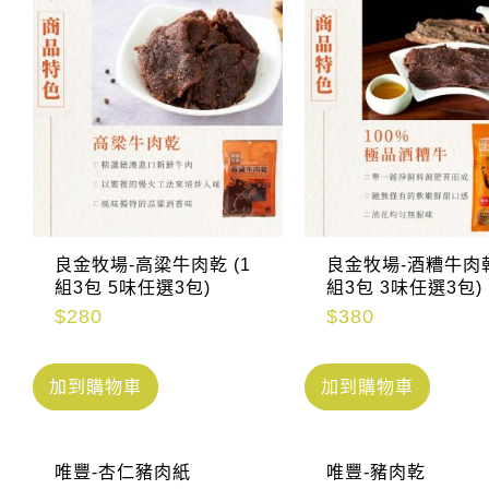
良金牧場-高粱牛肉乾 (1
良金牧場-酒糟牛肉乾
組3包 5味任選3包)
組3包 3味任選3包)
$
280
$
380
加到購物車
加到購物車
唯豐-杏仁豬肉紙
唯豐-豬肉乾