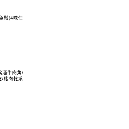
魚鬆(4味任
粱酒牛肉角/
乾/豬肉乾系