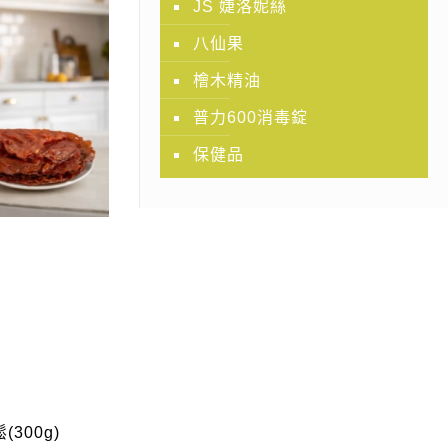
JS 婕洛妮絲
八仙果
檜木精油
普力600消毒錠
保健品
300g)