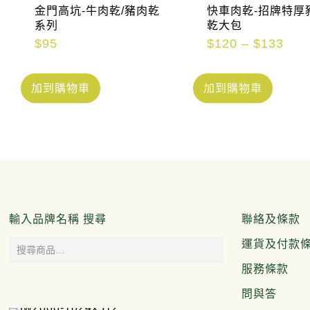
金門高坑-牛肉乾/豬肉乾
快車肉乾-招牌特厚
系列
乾大包
$
95
$
120
–
$
133
加到購物車
加到購物車
輸入品牌名稱 搜尋
聯絡及條款
運貨及付款
服務條款
問與答