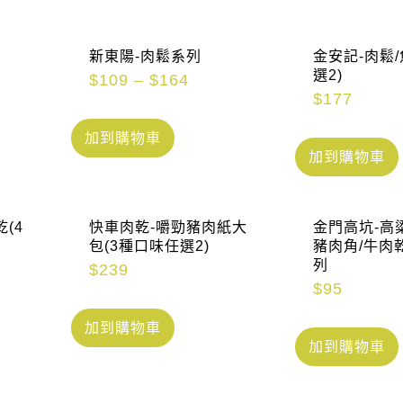
新東陽-肉鬆系列
金安記-肉鬆/
選2)
$
109
–
$
164
$
177
加到購物車
加到購物車
(4
快車肉乾-嚼勁豬肉紙大
金門高坑-高
包(3種口味任選2)
豬肉角/牛肉
列
$
239
$
95
加到購物車
加到購物車