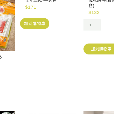
江記華隆-牛肉角
武松殿-有鬆肉
盒)
$
171
$
132
加到購物車
加到購物車
乾