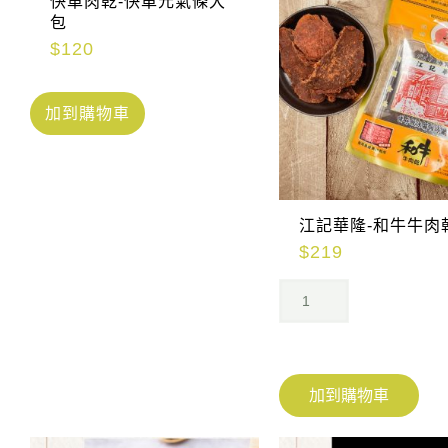
快車肉乾-快車元氣條大
包
$
120
加到購物車
江記華隆-和牛牛肉
$
219
加到購物車