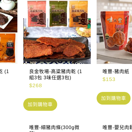
 (1
良金牧場-高粱豬肉乾 (1
唯豐-豬肉紙
組3包 3味任選3包)
$
153
$
268
加到購物車
加到購物車
唯豐-細豬肉條(300g微
唯豐-嬰兒肉鬆(