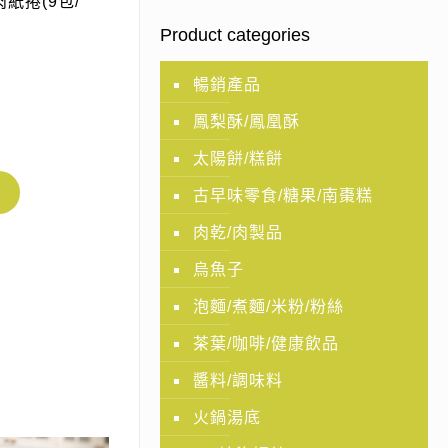
紙捲(9包/
Product categories
暢銷產品
鳳梨酥/鳳凰酥
太陽餅/糕餅
古早味零食/糖果/南棗糕
肉乾/肉製品
烏魚子
泡麵/煮麵/米粉/粉絲
茶葉/咖啡/健康飲品
醬料/調味料
火鍋湯底