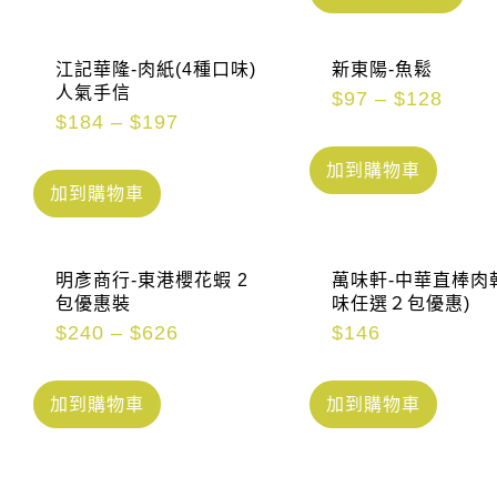
江記華隆-肉紙(4種口味)
新東陽-魚鬆
人氣手信
$
97
–
$
128
$
184
–
$
197
加到購物車
加到購物車
明彥商行-東港櫻花蝦 2
萬味軒-中華直棒肉乾
包優惠裝
味任選２包優惠)
$
240
–
$
626
$
146
加到購物車
加到購物車