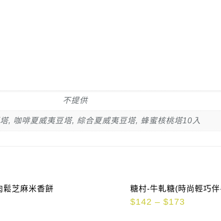
不提供
, 咖啡夏威夷豆塔, 綜合夏威夷豆塔, 蜂蜜核桃塔10入
肉鬆芝麻米香餅
糖村-牛軋糖(時尚輕巧伴
$
142
–
$
173