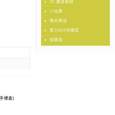
JS 婕洛妮絲
八仙果
檜木精油
普力600消毒錠
保健品
手禮盒)