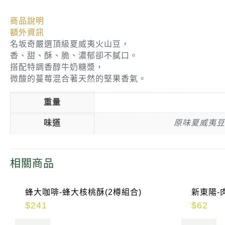
商品說明
額外資訊
名坂奇嚴選頂級夏威夷火山豆，
香、甜、酥、脆、濃郁卻不膩口。
搭配特調香醇牛奶糖漿，
微酸的蔓莓混合著天然的堅果香氣。
重量
味道
原味夏威夷豆塔
相關商品
蜂大咖啡-蜂大核桃酥(2樽組合)
新東陽-
$
241
$
62