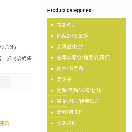
Product categories
暢銷產品
鳳梨酥/鳳凰酥
太陽餅/糕餅
於盒外)
古早味零食/糖果/南棗糕
處，拆封後請儘
肉乾/肉製品
烏魚子
泡麵/煮麵/米粉/粉絲
茶葉/咖啡/健康飲品
醬料/調味料
火鍋湯底
南棗糕