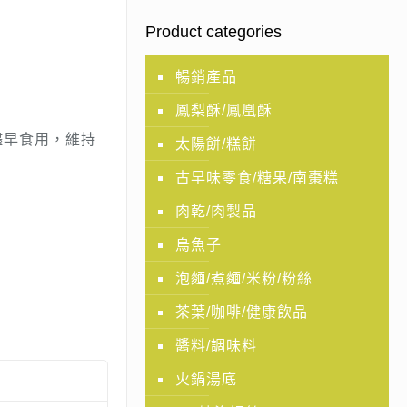
Product categories
暢銷產品
鳳梨酥/鳳凰酥
儘早食用，維持
太陽餅/糕餅
古早味零食/糖果/南棗糕
肉乾/肉製品
烏魚子
泡麵/煮麵/米粉/粉絲
茶葉/咖啡/健康飲品
醬料/調味料
火鍋湯底