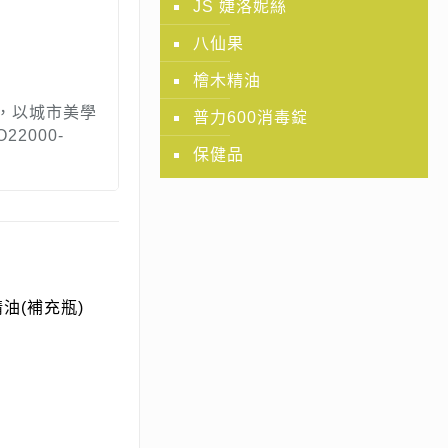
JS 婕洛妮絲
八仙果
檜木精油
，以城市美學
普力600消毒錠
2000-
保健品
油(補充瓶)