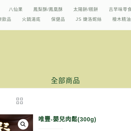
八仙果
鳳梨酥/鳳凰酥
太陽餅/糕餅
古早味零食
康飲品
火鍋湯底
保健品
JS 婕洛妮絲
檜木精
全部商品
唯豐-嬰兒肉鬆(300g)