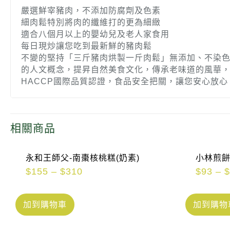
嚴選鮮宰豬肉，不添加防腐劑及色素
細肉鬆特別將肉的纖維打的更為細緻
適合八個月以上的嬰幼兒及老人家食用
每日現炒讓您吃到最新鮮的豬肉鬆
不變的堅持「三斤豬肉烘製一斤肉鬆」無添加、不染
的人文概念，提昇自然美食文化，傳承老味道的風華，吃
HACCP國際品質認證，食品安全把關，讓您安心放
相關商品
永和王師父-南棗核桃糕(奶素)
小林煎餅
$
155
–
$
310
$
93
–
加到購物車
加到購物