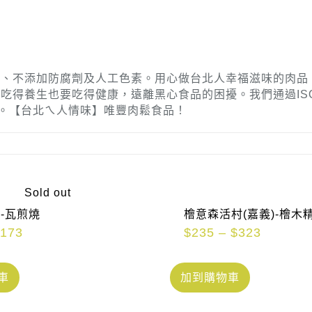
色、不添加防腐劑及人工色素。用心做台北人幸福滋味的肉品
得養生也要吃得健康，遠離黑心食品的困擾。我們通過ISO2
心。【台北ㄟ人情味】唯豐肉鬆食品！
Sold out
-瓦煎燒
檜意森活村(嘉義)-檜木精
$
173
$
235
–
$
323
車
加到購物車