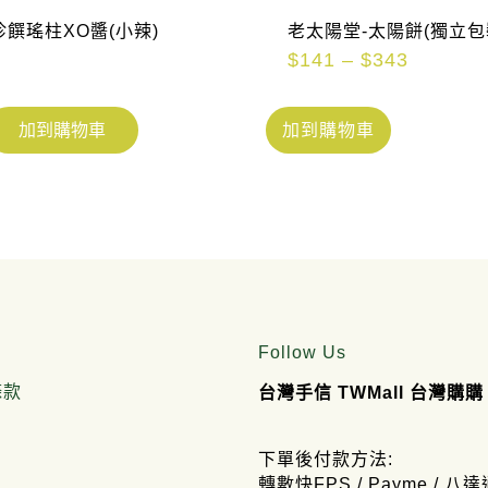
珍饌瑤柱XO醬(小辣)
老太陽堂-太陽餅(獨立包
$
141
–
$
343
加到購物車
加到購物車
Follow Us
條款
台灣手信 TWMall 台灣購購
下單後付款方法:
轉數快FPS / Payme / 八達