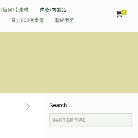
/糖果/南棗糕
肉乾/肉製品
0
油
普力600消毒錠
聯絡我們
Search…