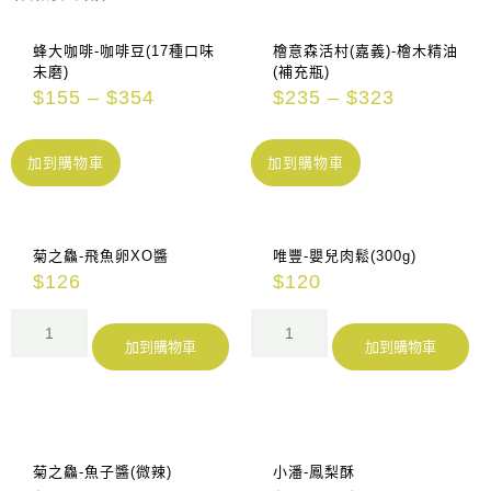
蜂大咖啡-咖啡豆(17種口味
檜意森活村(嘉義)-檜木精油
未磨)
(補充瓶)
$
155
–
$
354
$
235
–
$
323
加到購物車
加到購物車
菊之鱻-飛魚卵XO醬
唯豐-嬰兒肉鬆(300g)
$
126
$
120
加到購物車
加到購物車
菊之鱻-魚子醬(微辣)
小潘-鳳梨酥