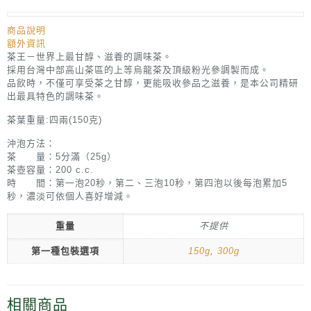
商品說明
額外資訊
茶王－世界上最甘醇、滋養的調味茶。
採用台灣中部高山茶區的上等烏龍茶及頂級粉光參調製而成。
品飲時，不僅可享受茶之甘醇，更能吸收參品之滋養，是本公司精研
出最具特色的調味茶。
茶葉重量:四兩(150克)
沖泡方法：
茶 量：5分滿（25g）
茶壺容量：200 c.c.
時 間：第一泡20秒，第二、三泡10秒，第四泡以後每泡累加5
秒，濃淡可依個人喜好增減。
重量
不提供
第一種包裝選項
150g
,
300g
相關商品