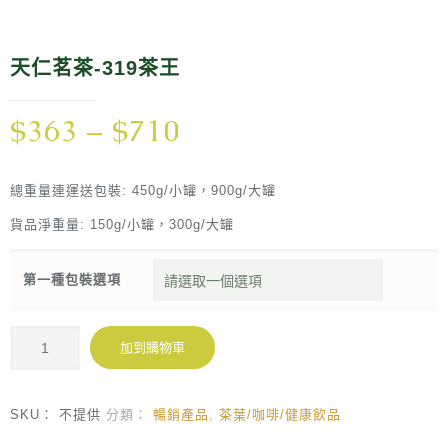
天仁茗茶-319茶王
$
363
–
$
710
總重量連運送包裝: 450g/小罐，900g/大罐
貨品淨重量: 150g/小罐，300g/大罐
第一種包裝選項
加到購物車
SKU：
不提供
分類：
暢銷產品
,
茶葉/咖啡/健康飲品