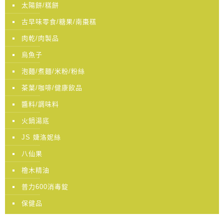
太陽餅/糕餅
古早味零食/糖果/南棗糕
肉乾/肉製品
烏魚子
泡麵/煮麵/米粉/粉絲
茶葉/咖啡/健康飲品
醬料/調味料
火鍋湯底
JS 婕洛妮絲
八仙果
檜木精油
普力600消毒錠
保健品