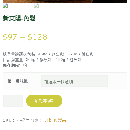
新東陽-魚鬆
$
97
–
$
128
總重量連運送包裝: 458g / 旗魚鬆，270g / 鮭魚鬆
貨品淨重量: 305g / 旗魚鬆，180g / 鮭魚鬆
保存期限: 1年
第一種味道
加到購物車
SKU：
不提供
分類：
肉乾/肉製品