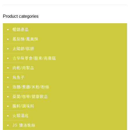
Product categories
暢銷產品
鳳梨酥/鳳凰酥
太陽餅/糕餅
古早味零食/糖果/南棗糕
肉乾/肉製品
烏魚子
泡麵/煮麵/米粉/粉絲
茶葉/咖啡/健康飲品
醬料/調味料
火鍋湯底
JS 婕洛妮絲