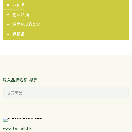
八仙果
檜木精油
普力600消毒錠
保健品
輸入品牌名稱 搜尋
www.twmall.hk