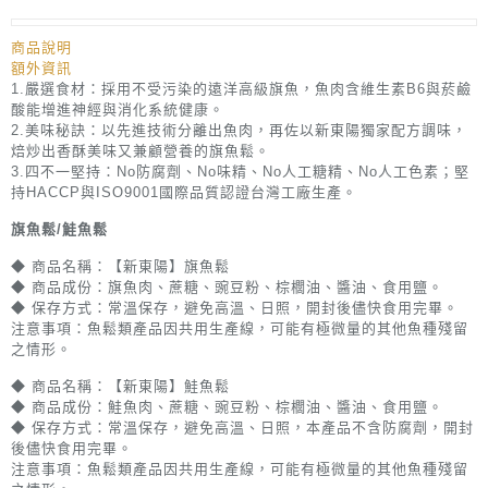
商品說明
額外資訊
1.嚴選食材：採用不受污染的遠洋高級旗魚，魚肉含維生素B6與菸鹼
酸能增進神經與消化系統健康。
2.美味秘訣：以先進技術分離出魚肉，再佐以新東陽獨家配方調味，
焙炒出香酥美味又兼顧營養的旗魚鬆。
3.四不一堅持：No防腐劑、No味精、No人工糖精、No人工色素；堅
持HACCP與ISO9001國際品質認證台灣工廠生產。
旗魚鬆/鮭魚鬆
◆ 商品名稱：【新東陽】旗魚鬆
◆ 商品成份：旗魚肉、蔗糖、豌豆粉、棕櫚油、醬油、食用鹽。
◆ 保存方式：常溫保存，避免高溫、日照，開封後儘快食用完畢。
注意事項：魚鬆類產品因共用生產線，可能有極微量的其他魚種殘留
之情形。
◆ 商品名稱：【新東陽】鮭魚鬆
◆ 商品成份：鮭魚肉、蔗糖、豌豆粉、棕櫚油、醬油、食用鹽。
◆ 保存方式：常溫保存，避免高溫、日照，本產品不含防腐劑，開封
後儘快食用完畢。
注意事項：魚鬆類產品因共用生產線，可能有極微量的其他魚種殘留