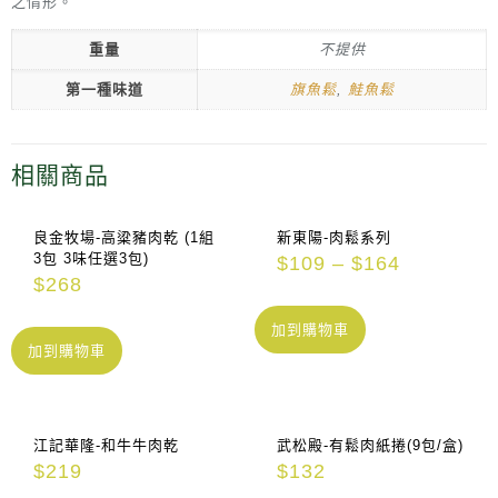
之情形。
重量
不提供
第一種味道
旗魚鬆
,
鮭魚鬆
相關商品
良金牧場-高粱豬肉乾 (1組
新東陽-肉鬆系列
3包 3味任選3包)
$
109
–
$
164
$
268
加到購物車
加到購物車
江記華隆-和牛牛肉乾
武松殿-有鬆肉紙捲(9包/盒)
$
219
$
132