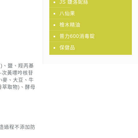
JS 婕洛妮絲
八仙果
檜木精油
普力600消毒錠
保健品
)、鹽、羥丙基
’-次黃嘌呤核苷
有小麥、大豆、牛
香萃取物)、酵母
造過程不添加防