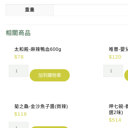
重量
相關商品
太和殿-麻辣鴨血600g
唯豐-嬰兒
$
78
$
120
加到購物車
菊之鱻-金沙魚子醬(微辣)
呷七碗-
選2味)
$
119
$
514