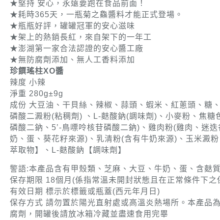
★堅持 安心，永遠要跑在食品前面！
★耗時365天，一瓶菊之鱻醬料才能正式登場。
★瓶瓶好評，罐罐冠軍的安心滋味
★架上的熱銷長紅，來自架下的一年工
★澎湖第一家合法認證的安心醬工廠
★無防腐劑添加、無人工香料添加
珍饌瑤柱XO醬
辣度 小辣
淨重 280g±9g
成份 大豆油、干貝絲、辣椒、蒜頭、蝦米、紅蔥頭、糖、
磷酸二澱粉(粘稠劑) 、L-麩酸鈉(調味劑)、小麥粉、焦糖
磷酸二鈉、5’-鳥嘌呤核苷磷酸二鈉)、雞肉粉(雞肉、迷
奶、蛋、葵花籽來源)、乳清粉(含有牛奶來源)、玉米澱粉
萃取物】、L-麩酸鈉【調味劑】
警語:本產品含有甲殼類、芝麻、大豆、牛奶、蛋、含麩質
保存期限 18個月(係指常溫未開封狀態且在正常條件下之
有效日期 標示於標籤或瓶蓋(西元年月日)
保存方式 請勿置於陽光直射處或高溫炎熱場所。本產品
腐劑，開罐後請放冰箱冷藏並盡速食用完畢