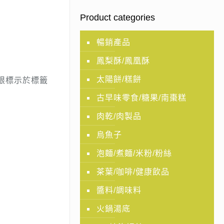
Product categories
暢銷產品
鳳梨酥/鳳凰酥
太陽餅/糕餅
期限標示於標籤
古早味零食/糖果/南棗糕
肉乾/肉製品
烏魚子
泡麵/煮麵/米粉/粉絲
茶葉/咖啡/健康飲品
醬料/調味料
火鍋湯底