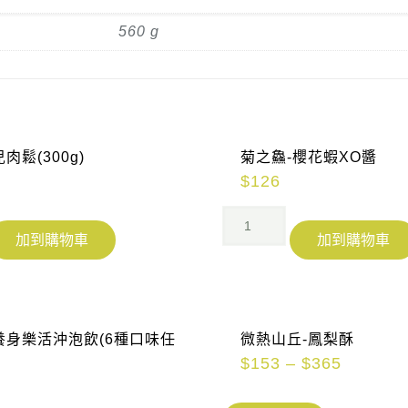
560 g
肉鬆(300g)
菊之鱻-櫻花蝦XO醬
$
126
加到購物車
加到購物車
養身樂活沖泡飲(6種口味任
微熱山丘-鳳梨酥
$
153
–
$
365