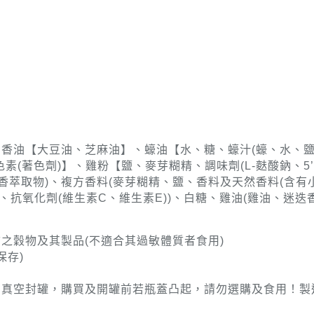
香油【大豆油、芝麻油】、蠔油【水、糖、蠔汁(蠔、水、鹽
色素(著色劑)】、雞粉【鹽、麥芽糊精、調味劑(L-麩酸鈉、5
迭香萃取物)、複方香料(麥芽糊精、鹽、香料及天然香料(含
、抗氧化劑(維生素C、維生素E))、白糖、雞油(雞油、迷迭
之穀物及其製品(不適合其過敏體質者食用)
保存)
為真空封罐，購買及開罐前若瓶蓋凸起，請勿選購及食用！製