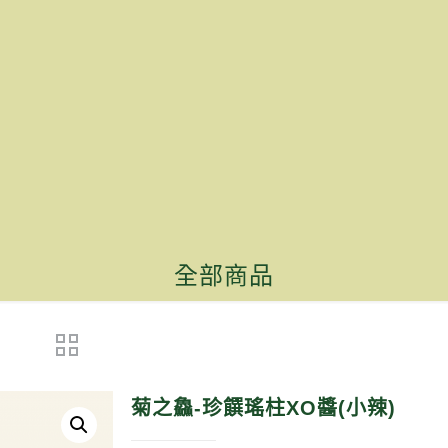
全部商品
菊之鱻-珍饌瑤柱XO醬(小辣)