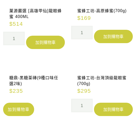
菓源嚴選 [高雄甲仙]龍眼蜂
蜜蜂工坊-高原蜂蜜(700g)
蜜 400ML
$
169
$
514
加到購物車
加到購物車
糖鼎-黑糖茶磚(9種口味任
蜜蜂工坊-台灣頂級龍眼蜜
選2味)
(700g)
$
235
$
295
加到購物車
加到購物車