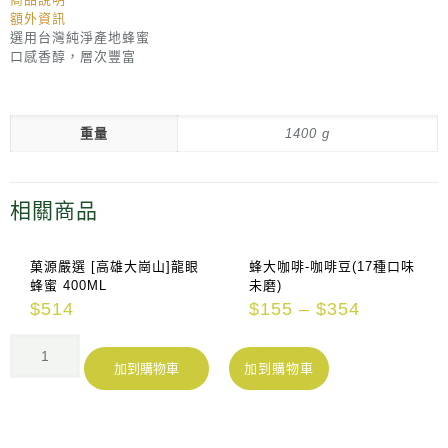
額外資訊
選用台灣純淨產地蜂蜜
口感香醇，層次豐富
重量
1400 g
相關商品
菓源嚴選 [高雄大崗山]龍眼
蜂大咖啡-咖啡豆(17種口味
蜂蜜 400ML
未磨)
$
514
$
155
–
$
354
加到購物車
加到購物車