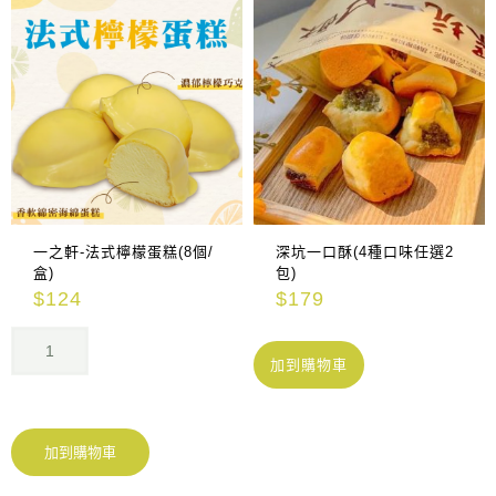
一之軒-法式檸檬蛋糕(8個/
深坑一口酥(4種口味任選2
盒)
包)
$
124
$
179
加到購物車
加到購物車