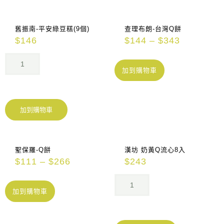
舊振南-平安綠豆糕(9個)
查理布朗-台灣Q餅
$
146
$
144
–
$
343
加到購物車
加到購物車
聖保羅-Q餅
漢坊 奶黃Q流心8入
$
111
–
$
266
$
243
加到購物車