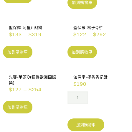
加到購物車
聖保羅-阿里山Q餅
聖保羅-松子Q餅
$
133
–
$
319
$
122
–
$
292
加到購物車
加到購物車
先麥-芋頭Q(獲得歐洲國際
如邑堂-椰香香妃酥
獎)
$
190
$
127
–
$
254
加到購物車
加到購物車