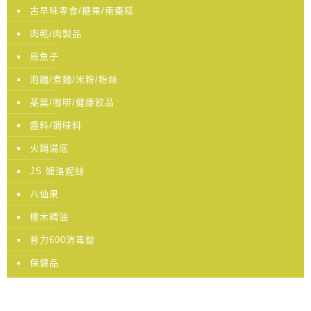
古早味零食/糖果/南棗糕
肉乾/肉製品
烏魚子
泡麵/煮麵/米粉/粉絲
茶葉/咖啡/健康飲品
醬料/調味料
火鍋湯底
JS 婕洛妮絲
八仙果
檜木精油
普力600消毒錠
保健品