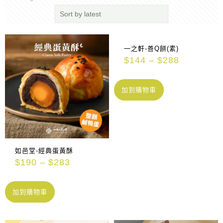
一之軒-善Q餅(素)
$
144
–
$
288
加到購物車
如邑堂-經典蛋黃酥
$
190
–
$
283
加到購物車