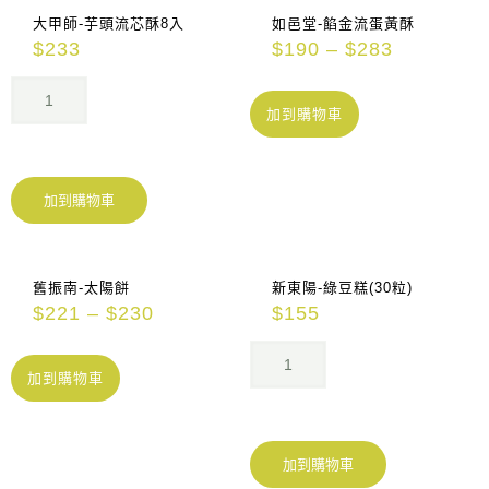
大甲師-芋頭流芯酥8入
如邑堂-餡金流蛋黃酥
$
233
$
190
–
$
283
加到購物車
加到購物車
舊振南-太陽餅
新東陽-綠豆糕(30粒)
$
221
–
$
230
$
155
加到購物車
加到購物車