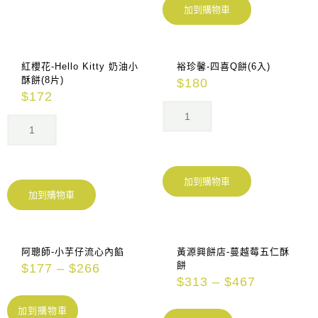
加到購物車
紅櫻花-Hello Kitty 奶油小
裕珍馨-四喜Q餅(6入)
酥餅(8片)
$
180
$
172
加到購物車
加到購物車
阿聰師-小芋仔流心內餡
黃源興餅店-蔓越莓五仁酥
餅
$
177
–
$
266
$
313
–
$
467
加到購物車